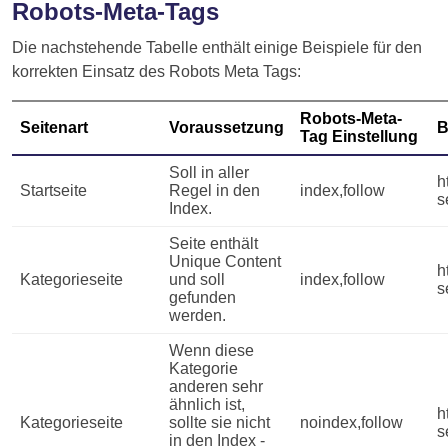
Robots-Meta-Tags
Die nachstehende Tabelle enthält einige Beispiele für den
korrekten Einsatz des Robots Meta Tags:
Robots-Meta-
Seitenart
Voraussetzung
B
Tag Einstellung
Soll in aller
h
Startseite
Regel in den
index,follow
s
Index.
Seite enthält
Unique Content
h
Kategorieseite
und soll
index,follow
s
gefunden
werden.
Wenn diese
Kategorie
anderen sehr
ähnlich ist,
h
Kategorieseite
sollte sie nicht
noindex,follow
s
in den Index -