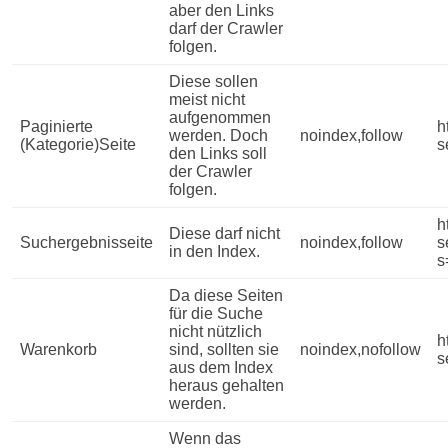
aber den Links
darf der Crawler
folgen.
Diese sollen
meist nicht
aufgenommen
Paginierte
h
werden. Doch
noindex,follow
(Kategorie)Seite
s
den Links soll
der Crawler
folgen.
h
Diese darf nicht
Suchergebnisseite
noindex,follow
s
in den Index.
s
Da diese Seiten
für die Suche
nicht nützlich
h
Warenkorb
sind, sollten sie
noindex,nofollow
s
aus dem Index
heraus gehalten
werden.
Wenn das